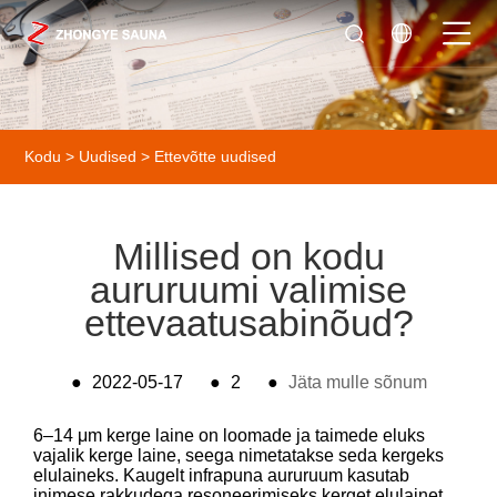
Kodu
>
Uudised
>
Ettevõtte uudised
Millised on kodu
aururuumi valimise
ettevaatusabinõud?
●
2022-05-17
●
2
●
Jäta mulle sõnum
6–14 μm kerge laine on loomade ja taimede eluks
vajalik kerge laine, seega nimetatakse seda kergeks
elulaineks. Kaugelt infrapuna aururuum kasutab
inimese rakkudega resoneerimiseks kerget elulainet,