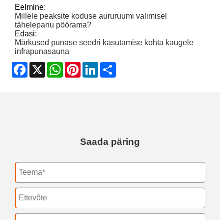
Eelmine:
Millele peaksite koduse aururuumi valimisel
tähelepanu pöörama?
Edasi:
Märkused punase seedri kasutamise kohta kaugele
infrapunasauna
Facebook
X
WhatsApp
Pinterest
LinkedIn
Share
Saada päring