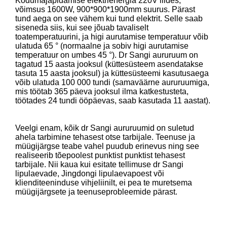
Kodumajapidamise elektrienergia 220V liides,
võimsus 1600W, 900*900*1900mm suurus. Pärast
tund aega on see vähem kui tund elektrit. Selle saab
siseneda siis, kui see jõuab tavaliselt
toatemperatuurini, ja higi aurutamise temperatuur võib
ulatuda 65 ° (normaalne ja sobiv higi aurutamise
temperatuur on umbes 45 °). Dr Sangi aururuum on
tagatud 15 aasta jooksul (küttesüsteem asendatakse
tasuta 15 aasta jooksul) ja küttesüsteemi kasutusaega
võib ulatuda 100 000 tundi (samaväärne aururuumiga,
mis töötab 365 päeva jooksul ilma katkestusteta,
töötades 24 tundi ööpäevas, saab kasutada 11 aastat).
Veelgi enam, kõik dr Sangi aururuumid on suletud
ahela tarbimine tehasest otse tarbijale. Teenuse ja
müügijärgse teabe vahel puudub erinevus ning see
realiseerib tõepoolest punktist punktist tehasest
tarbijale. Nii kaua kui esitate tellimuse dr Sangi
lipulaevade, Jingdongi lipulaevapoest või
klienditeeninduse vihjeliinilt, ei pea te muretsema
müügijärgsete ja teenuseprobleemide pärast.